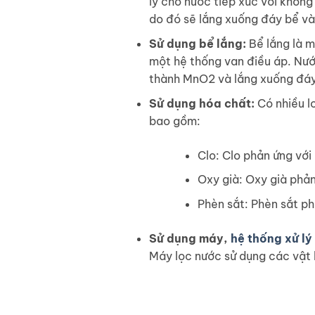
lý cho nước tiếp xúc với khôn
do đó sẽ lắng xuống đáy bể và
Sử dụng bể lắng:
Bể lắng là m
một hệ thống van điều áp. Nư
thành MnO2 và lắng xuống đáy 
Sử dụng hóa chất:
Có nhiều l
bao gồm:
Clo: Clo phản ứng với
Oxy già: Oxy già phả
Phèn sắt: Phèn sắt p
Sử dụng máy,
hệ thống xử lý
Máy lọc nước sử dụng các vật 