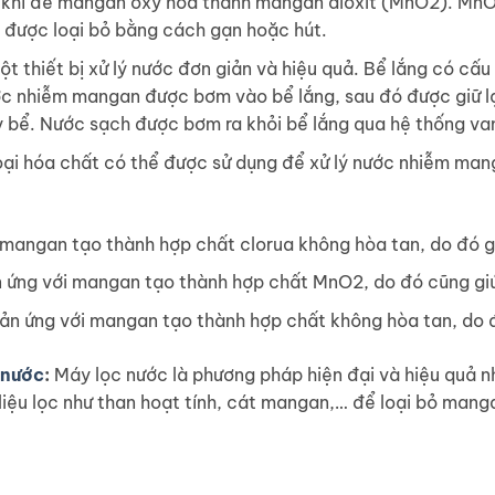
g khí để mangan oxy hóa thành mangan dioxit (MnO2). MnO
 được loại bỏ bằng cách gạn hoặc hút.
ột thiết bị xử lý nước đơn giản và hiệu quả. Bể lắng có c
ớc nhiễm mangan được bơm vào bể lắng, sau đó được giữ l
bể. Nước sạch được bơm ra khỏi bể lắng qua hệ thống van
oại hóa chất có thể được sử dụng để xử lý nước nhiễm man
 mangan tạo thành hợp chất clorua không hòa tan, do đó g
n ứng với mangan tạo thành hợp chất MnO2, do đó cũng gi
hản ứng với mangan tạo thành hợp chất không hòa tan, do 
 nước
:
Máy lọc nước là phương pháp hiện đại và hiệu quả n
liệu lọc như than hoạt tính, cát mangan,… để loại bỏ mang