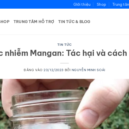
GIới thiệu
Shop
Trung tâ
SHOP
TRUNG TÂM HỖ TRỢ
TIN TỨC & BLOG
TIN TỨC
 nhiễm Mangan: Tác hại và cách 
ĐĂNG VÀO
23/12/2023
BỞI
NGUYỄN MINH SOÁI