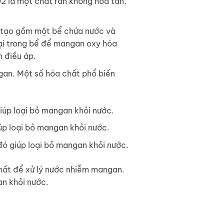
2 là một chất rắn không hòa tan,
ấu tạo gồm một bể chứa nước và
ại trong bể để mangan oxy hóa
 điều áp.
gan. Một số hóa chất phổ biến
iúp loại bỏ mangan khỏi nước.
úp loại bỏ mangan khỏi nước.
đó giúp loại bỏ mangan khỏi nước.
hất để xử lý nước nhiễm mangan.
an khỏi nước.