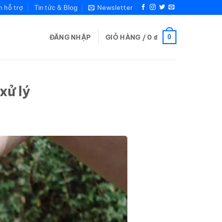
m hỗ trợ
Tin tức & Blog
Newsletter
0
ĐĂNG NHẬP
GIỎ HÀNG /
0
₫
xử lý