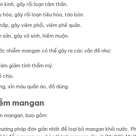
 kinh, gây rối loạn tâm thần.
 hóa, gây rối loạn tiêu hóa, táo bón.
hấp, gây viêm phổi, viêm phế quản.
 sản, gây vô sinh, hiếm muộn.
c nhiễm mangan có thể gây ra các vấn đề như:
 làm giảm tính thẩm mỹ.
 chịu.
ng, xỉn màu quần áo, đồ dùng.
hiễm mangan
ễm mangan, bao gồm:
ương pháp đơn giản nhất để loại bỏ mangan khỏi nước. P