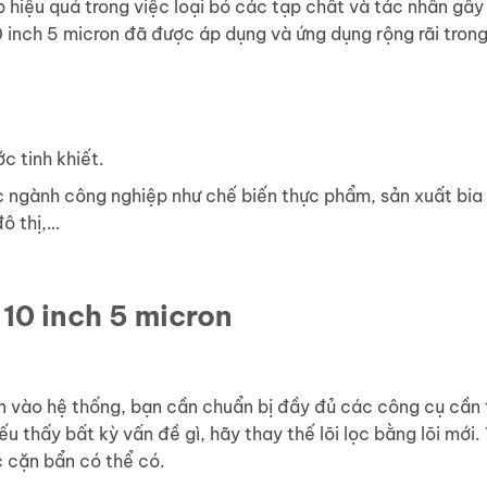
áp hiệu quả trong việc loại bỏ các tạp chất và tác nhân gây 
10 inch 5 micron đã được áp dụng và ứng dụng rộng rãi trong
c tinh khiết.
 ngành công nghiệp như chế biến thực phẩm, sản xuất bia r
đô thị,…
 10 inch 5 micron
ron vào hệ thống, bạn cần chuẩn bị đầy đủ các công cụ cần t
 thấy bất kỳ vấn đề gì, hãy thay thế lõi lọc bằng lõi mới.
c cặn bẩn có thể có.