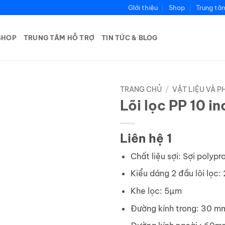
GIới thiệu
Shop
Trung tâ
SHOP
TRUNG TÂM HỖ TRỢ
TIN TỨC & BLOG
TRANG CHỦ
/
VẬT LIỆU VÀ 
Lõi lọc PP 10 i
Liên hệ 1
Chất liệu sợi: Sợi polyp
Kiểu dáng 2 đầu lõi lọc:
Khe lọc: 5µm
Đường kính trong: 30 m