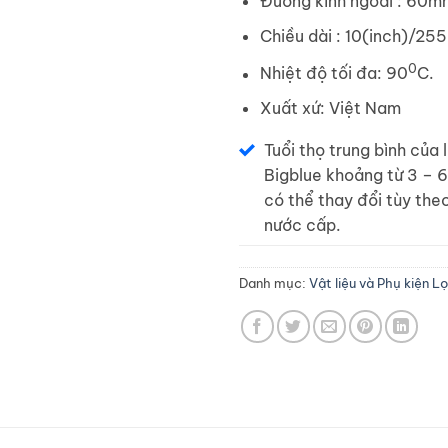
Đường kính ngoài : 60m
Chiều dài : 10(inch)/25
0
Nhiệt độ tối đa: 90
C.
Xuất xứ: Việt Nam
Tuổi thọ trung bình của 
Bigblue khoảng từ 3 – 6
có thể thay đổi tùy the
nước cấp.
Danh mục:
Vật liệu và Phụ kiện L