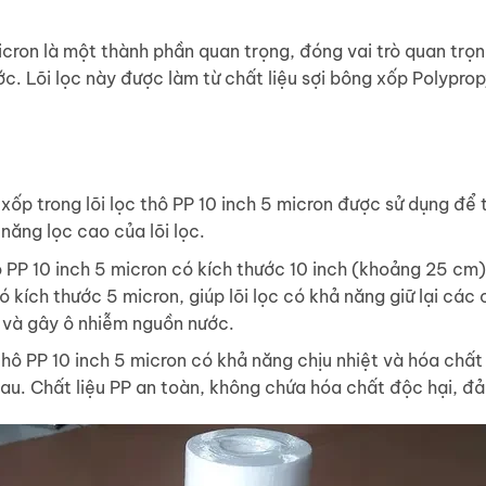
icron là một thành phần quan trọng, đóng vai trò quan trọng
ớc. Lõi lọc này được làm từ chất liệu sợi bông xốp Polypro
 xốp trong lõi lọc thô PP 10 inch 5 micron được sử dụng để 
năng lọc cao của lõi lọc.
hô PP 10 inch 5 micron có kích thước 10 inch (khoảng 25 c
 kích thước 5 micron, giúp lõi lọc có khả năng giữ lại các c
 và gây ô nhiễm nguồn nước.
 thô PP 10 inch 5 micron có khả năng chịu nhiệt và hóa chấ
au. Chất liệu PP an toàn, không chứa hóa chất độc hại, đ