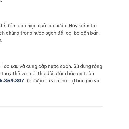
c.
ỳ để đảm bảo hiệu quả lọc nước. Hãy kiểm tra
ạch chúng trong nước sạch để loại bỏ cặn bẩn.
a.
lõi lọc sau và cung cấp nước sạch. Sử dụng rộng
ễ thay thế và tuổi thọ dài, đảm bảo an toàn
6.859.807
để được tư vấn, hỗ trợ báo giá và