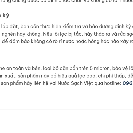
o rằng chúng được cố định chắc chắn và không có rò rỉ nướ
h kỳ
ợc lắp đặt, bạn cần thực hiện kiểm tra và bảo dưỡng định k
 nghẽn hay không. Nếu lõi lọc bị tắc, hãy tháo ra và rửa s
c để đảm bảo không có rò rỉ nước hoặc hỏng hóc nào xảy r
ene an toàn và bền, loại bỏ cặn bẩn trên 5 micron, bảo vệ 
sản xuất, sản phẩm này có hiệu quả lọc cao, chi phí thấp, d
sản phẩm hãy liên hệ với Nước Sạch Việt qua hotline:
096