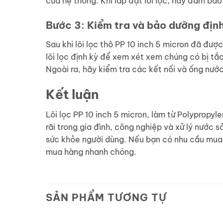
của hệ thống. Khi lắp đặt lõi lọc, hãy đảm bả
Bước 3: Kiểm tra và bảo dưỡng địn
Sau khi lõi lọc thô PP 10 inch 5 micron đã đư
lõi lọc định kỳ để xem xét xem chúng có bị tắc
Ngoài ra, hãy kiểm tra các kết nối và ống nướ
Kết luận
Lõi lọc PP 10 inch 5 micron, làm từ Polypropyl
rãi trong gia đình, công nghiệp và xử lý nước 
sức khỏe người dùng. Nếu bạn có nhu cầu mua 
mua hàng nhanh chóng.
SẢN PHẨM TƯƠNG TỰ