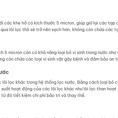
với các khe hở có kích thước 5 micron, giúp giữ lại các tạp
c qua lõi lọc thô sẽ trở nên sạch hơn, không còn chứa các 
nch 5 micron còn có khả năng loại bỏ vi sinh trong nước như v
hông còn chứa các loại vi sinh vật gây bệnh và đảm bảo an 
nước
c lõi lọc khác trong hệ thống lọc nước. Bằng cách loại bỏ c
u suất hoạt động của các lõi lọc khác như lõi lọc than hoạt
ừ đó tiết kiệm chi phí bảo trì và thay thế.