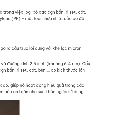
 trong việc loại bỏ các cặn bẩn, rỉ sét, cát,
pylene (PP) – một loại nhựa nhiệt dẻo có độ
tạo ra cấu trúc lõi cứng với khe lọc micron.
m) và đường kính 2.5 inch (khoảng 6.4 cm). Cấu
ặn bẩn, rỉ sét, cát, bùn,… có kích thước lớn
t cao, giúp nó hoạt động hiệu quả trong các
ảm bảo an toàn cho sức khỏe người sử dụng.