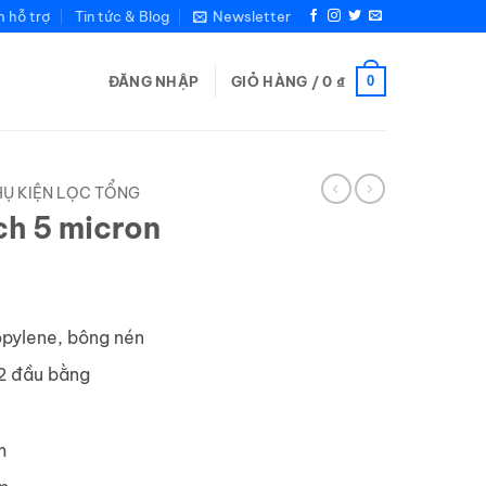
m hỗ trợ
Tin tức & Blog
Newsletter
0
ĐĂNG NHẬP
GIỎ HÀNG /
0
₫
PHỤ KIỆN LỌC TỔNG
nch 5 micron
ropylene, bông nén
 2 đầu bằng
m