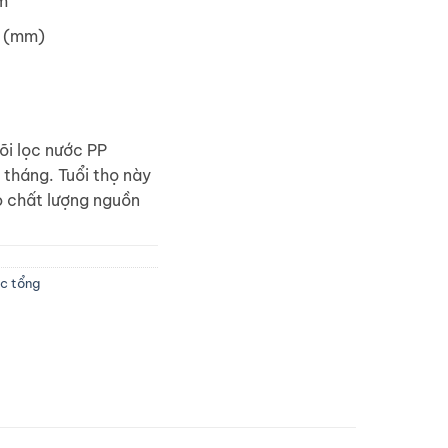
m
5 (mm)
lõi lọc nước PP
 tháng. Tuổi thọ này
o chất lượng nguồn
ọc tổng