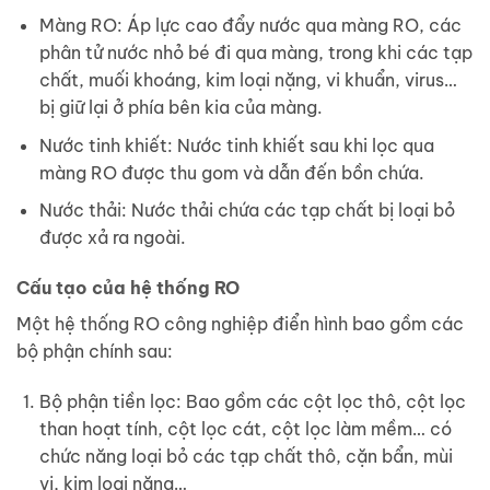
Màng RO: Áp lực cao đẩy nước qua màng RO, các
phân tử nước nhỏ bé đi qua màng, trong khi các tạp
chất, muối khoáng, kim loại nặng, vi khuẩn, virus…
bị giữ lại ở phía bên kia của màng.
Nước tinh khiết: Nước tinh khiết sau khi lọc qua
màng RO được thu gom và dẫn đến bồn chứa.
Nước thải: Nước thải chứa các tạp chất bị loại bỏ
được xả ra ngoài.
Cấu tạo của hệ thống RO
Một hệ thống RO công nghiệp điển hình bao gồm các
bộ phận chính sau:
Bộ phận tiền lọc: Bao gồm các cột lọc thô, cột lọc
than hoạt tính, cột lọc cát, cột lọc làm mềm… có
chức năng loại bỏ các tạp chất thô, cặn bẩn, mùi
vị, kim loại nặng…