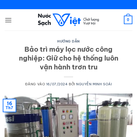
Bỏ
qua
nội
0
dung
HƯỚNG DẪN
Bảo trì máy lọc nước công
nghiệp: Giữ cho hệ thống luôn
vận hành trơn tru
ĐĂNG VÀO
16/07/2024
BỞI
NGUYỄN MINH SOÁI
16
Th7