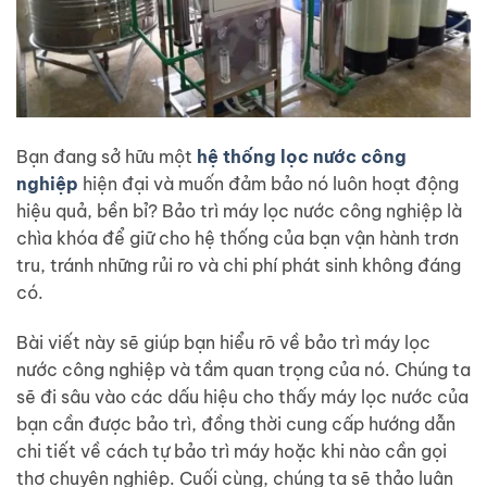
Bạn đang sở hữu một
hệ thống lọc nước công
nghiệp
hiện đại và muốn đảm bảo nó luôn hoạt động
hiệu quả, bền bỉ? Bảo trì máy lọc nước công nghiệp là
chìa khóa để giữ cho hệ thống của bạn vận hành trơn
tru, tránh những rủi ro và chi phí phát sinh không đáng
có.
Bài viết này sẽ giúp bạn hiểu rõ về bảo trì máy lọc
nước công nghiệp và tầm quan trọng của nó. Chúng ta
sẽ đi sâu vào các dấu hiệu cho thấy máy lọc nước của
bạn cần được bảo trì, đồng thời cung cấp hướng dẫn
chi tiết về cách tự bảo trì máy hoặc khi nào cần gọi
thợ chuyên nghiệp. Cuối cùng, chúng ta sẽ thảo luận