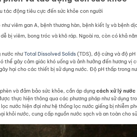
u tác động tiêu cực đến sức khỏe con người
như viêm gan A, bệnh thương hàn, bệnh kiết lỵ và bệnh dịc
ễ bị viêm, bong tróc và khô ráp. Ngoài ra, còn có khả nă
g nước như
Total Dissolved Solids
(TDS), độ cứng và độ pH 
có thể gây cảm giác khó uống và ảnh hưởng đến hương vị 
gây hại cho các thiết bị sử dụng nước. Độ pH thấp trong 
m phèn và đảm bảo sức khỏe, cần áp dụng
cách xử lý nước
ược thực hiện thông qua các phương pháp như sử dụng tro
ộ lọc nước hiện đại như hệ thống lọc nước giếng bị nhiễm 
hại khỏi nước, cung cấp nguồn nước sạch và an toàn cho s