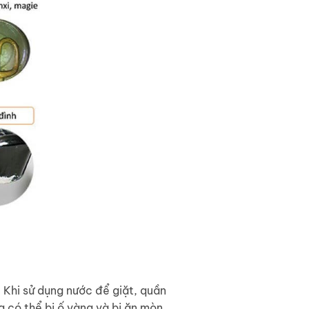
 Khi sử dụng nước để giặt, quần
g có thể bị ố vàng và bị ăn mòn