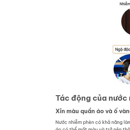
Tác động của nước 
Xỉn màu quần áo và ố vàn
Nước nhiễm phèn có khả năng làm 
áo có thể mất màu và trở nên thô