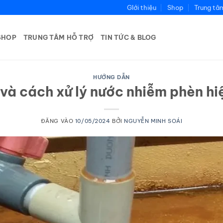
GIới thiệu
Shop
Trung tâ
SHOP
TRUNG TÂM HỖ TRỢ
TIN TỨC & BLOG
HƯỚNG DẪN
và cách xử lý nước nhiễm phèn hiệ
ĐĂNG VÀO
10/05/2024
BỞI
NGUYỄN MINH SOÁI