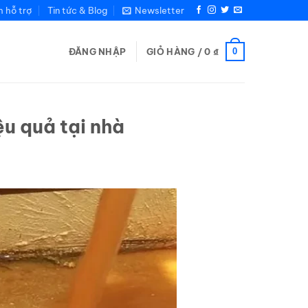
m hỗ trợ
Tin tức & Blog
Newsletter
0
ĐĂNG NHẬP
GIỎ HÀNG /
0
₫
u quả tại nhà