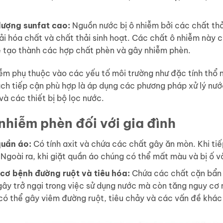
lượng sunfat cao:
Nguồn nước bị ô nhiễm bởi các chất thả
ải hóa chất và chất thải sinh hoạt. Các chất ô nhiễm này 
 tạo thành các hợp chất phèn và gây nhiễm phèn.
iễm phụ thuộc vào các yếu tố môi trường như đặc tính thổ
ách tiếp cận phù hợp là áp dụng các phương pháp xử lý nướ
và các thiết bị bộ lọc nước.
nhiễm phèn đối với gia đình
quần áo:
Có tính axit và chứa các chất gây ăn mòn. Khi tiế
Ngoài ra, khi giặt quần áo chúng có thể mất màu và bị ố v
cơ bệnh đường ruột và tiêu hóa:
Chứa các chất cặn bẩn 
gây trở ngại trong việc sử dụng nước mà còn tăng nguy cơ
có thể gây viêm đường ruột, tiêu chảy và các vấn đề khác 