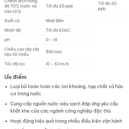
Chênh lệch nồng
Tối đa 20
độ TOC trước và
Tối đa 20 ppb
ppb
sau xử lý
Xuất xứ
Nhật Bản
Nhiệt độ
Tối đa 60oC
pH
0 – 14
Chiều cao lớp vật
800 mm
liệu tối thiểu
Tốc độ lọc
10 – 60 m/h
Ưu điểm
Loại bỏ hoàn toàn các ion khoáng, tạp chất và hữu
cơ trong nước
Cung cấp nguồn nước siêu sạch đáp ứng yêu cầu
khắt khe của các ngành công nghiệp đặc thù
Hoạt động hiệu quả trong nhiều điều kiện vận hành