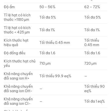
Độ ẩm
50 – 56%
62 – 72%
Tỉ lệ hạt có kích
Tối đa 5%
Tối đa 5%
thước >1180 µm
Tỉ lệ hạt có kích
Tối đa 1%
Tối đa 1%
thước < 425 µm
Kích thước hạt
Tối thiểu
Tối thiểu 0.45 mm
hiệu quả
0.45 mm
Độ đồng đều
Tối đa 1.6
Tối đa 1.6
Kích thước hạt chủ
710 μm
720 μm
yếu
Khả năng chuyển
Tối thiểu 99.9 eq%
—
đổi sang ion H+
Khả năng chuyển
Tối thiểu 90
—
đổi sang ion OH-
eq%
Khả năng chuyển
—
Tối đa 1 eq%
đổi sang ion Cl-