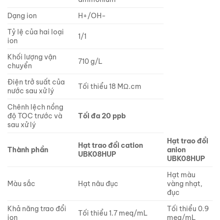
Dạng ion
H+/OH-
Tỷ lệ của hai loại
1/1
ion
Khối lượng vận
710 g/L
chuyển
Điện trở suất của
Tối thiểu 18 MΩ.cm
nước sau xử lý
Chênh lệch nồng
độ TOC trước và
Tối đa 20 ppb
sau xử lý
Hạt trao đổi
Hạt trao đổi cation
Thành phần
anion
UBK08HUP
UBK08HUP
Hạt màu
Màu sắc
Hạt nâu đục
vàng nhạt,
đục
Khả năng trao đổi
Tối thiểu 0.9
Tối thiểu 1.7 meq/mL
ion
meq/mL