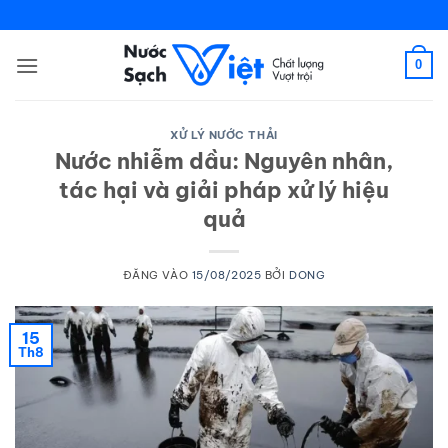
Bỏ
qua
nội
0
dung
XỬ LÝ NƯỚC THẢI
Nước nhiễm dầu: Nguyên nhân,
tác hại và giải pháp xử lý hiệu
quả
ĐĂNG VÀO
15/08/2025
BỞI
DONG
15
Th8