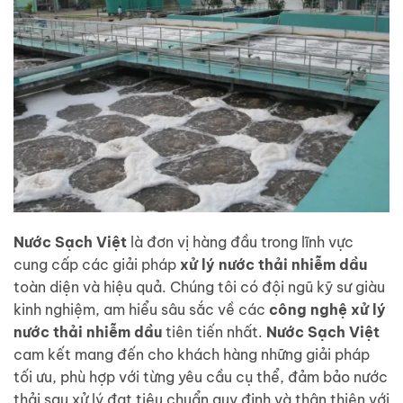
Nước Sạch Việt
là đơn vị hàng đầu trong lĩnh vực
cung cấp các giải pháp
xử lý nước thải nhiễm dầu
toàn diện và hiệu quả. Chúng tôi có đội ngũ kỹ sư giàu
kinh nghiệm, am hiểu sâu sắc về các
công nghệ xử lý
nước thải nhiễm dầu
tiên tiến nhất.
Nước Sạch Việt
cam kết mang đến cho khách hàng những giải pháp
tối ưu, phù hợp với từng yêu cầu cụ thể, đảm bảo nước
thải sau xử lý đạt tiêu chuẩn quy định và thân thiện với