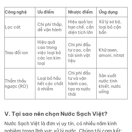
Công nghệ
Ưu điểm
Nhược điểm
Ứng dụng
Hiệu quả lọc
Xử lý sơ bộ,
Chi phí thấp,
Lọc cát
hạn chế, cần
loại bỏ cặn
dễ vận hành
diện tích lớn
bẩn
Hiệu quả
Chi phí đầu
cao trong
tư cao, cần
Khử asen,
Trao đổi ion
việc loại bỏ
tái sinh vật
amoni, nitrat
các ion kim
liệu
loại
Chi phí đầu
Sản xuất
Loại bỏ hầu
tư và vận
Thẩm thấu
nước tinh
hết các chất
hành cao,
ngược (RO)
khiết, nước
ô nhiễm
tạo ra nước
uống
thải
V. Tại sao nên chọn Nước Sạch Việt?
Nước Sạch Việt là đơn vị uy tín, có nhiều năm kinh
nghiệm trong lĩnh vực xử lý nước. Chúng tôi cam kết: