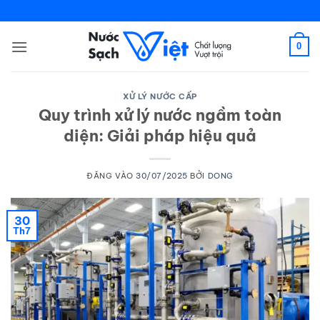
Bỏ
qua
nội
0
dung
XỬ LÝ NƯỚC CẤP
Quy trình xử lý nước ngầm toàn
diện: Giải pháp hiệu quả
ĐĂNG VÀO
30/07/2025
BỞI
DONG
30
Th7