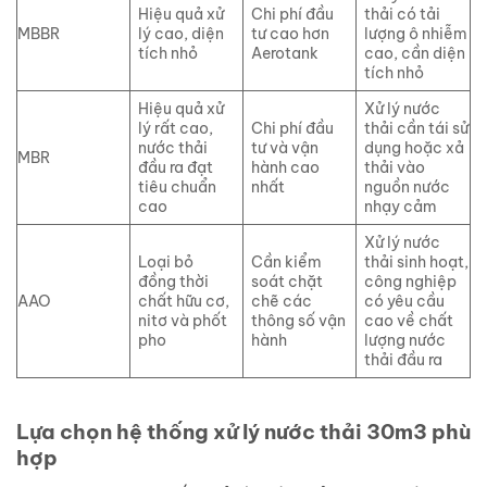
Hiệu quả xử
Chi phí đầu
thải có tải
MBBR
lý cao, diện
tư cao hơn
lượng ô nhiễm
tích nhỏ
Aerotank
cao, cần diện
tích nhỏ
Hiệu quả xử
Xử lý nước
lý rất cao,
Chi phí đầu
thải cần tái sử
nước thải
tư và vận
dụng hoặc xả
MBR
đầu ra đạt
hành cao
thải vào
tiêu chuẩn
nhất
nguồn nước
cao
nhạy cảm
Xử lý nước
Loại bỏ
Cần kiểm
thải sinh hoạt,
đồng thời
soát chặt
công nghiệp
AAO
chất hữu cơ,
chẽ các
có yêu cầu
nitơ và phốt
thông số vận
cao về chất
pho
hành
lượng nước
thải đầu ra
Lựa chọn hệ thống xử lý nước thải 30m3 phù
hợp