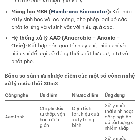
tích tiếp xúc và hiệu quả xử lý.
Màng lọc MBR (
Membrane Bioreactor
):
Kết hợp
xử lý sinh học và lọc màng, cho phép loại bỏ các
chất lơ lửng và vi sinh vật với hiệu quả cao.
Hệ thống xử lý AAO (Anaerobic – Anoxic –
Oxic):
Kết hợp các quá trình kỵ khí, thiếu khí và
hiếu khí để loại bỏ đồng thời chất hữu cơ, nitơ và
phốt pho.
Bảng so sánh ưu nhược điểm của một số công nghệ
xử lý nước thải 30m3
Công nghệ
Ưu điểm
Nhược điểm
Ứng dụng
Xử lý nước
Chi phí đầu
Diện tích
thải sinh hoạt,
tư thấp, vận
lớn, hiệu quả
Aerotank
công nghiệp
hành đơn
xử lý trung
có tải lượng ô
giản
bình
nhiễm thấp
Xử lý nước