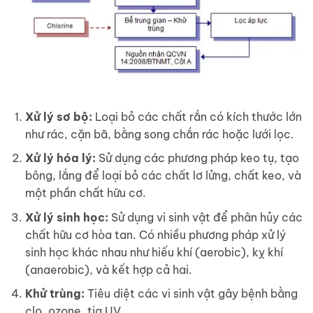
Xử lý sơ bộ:
Loại bỏ các chất rắn có kích thước lớn
như rác, cặn bã, bằng song chắn rác hoặc lưới lọc.
Xử lý hóa lý:
Sử dụng các phương pháp keo tụ, tạo
bông, lắng để loại bỏ các chất lơ lửng, chất keo, và
một phần chất hữu cơ.
Xử lý sinh học:
Sử dụng vi sinh vật để phân hủy các
chất hữu cơ hòa tan. Có nhiều phương pháp xử lý
sinh học khác nhau như hiếu khí (aerobic), kỵ khí
(anaerobic), và kết hợp cả hai.
Khử trùng:
Tiêu diệt các vi sinh vật gây bệnh bằng
clo, ozone, tia UV.