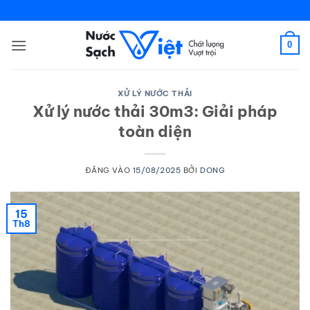
Bỏ
qua
nội
0
dung
XỬ LÝ NƯỚC THẢI
Xử lý nước thải 30m3: Giải pháp
toàn diện
ĐĂNG VÀO
15/08/2025
BỞI
DONG
15
Th8