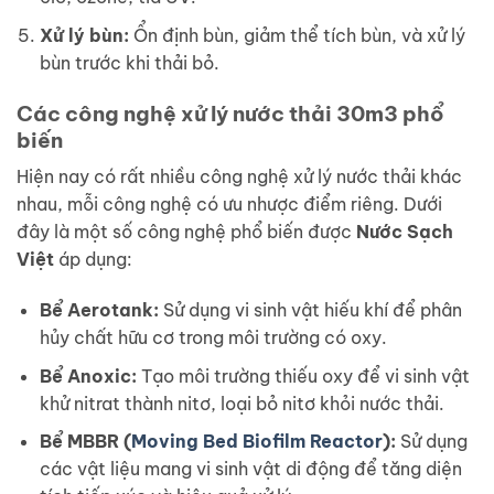
Xử lý bùn:
Ổn định bùn, giảm thể tích bùn, và xử lý
bùn trước khi thải bỏ.
Các công nghệ xử lý nước thải 30m3 phổ
biến
Hiện nay có rất nhiều công nghệ xử lý nước thải khác
nhau, mỗi công nghệ có ưu nhược điểm riêng. Dưới
đây là một số công nghệ phổ biến được
Nước Sạch
Việt
áp dụng:
Bể Aerotank:
Sử dụng vi sinh vật hiếu khí để phân
hủy chất hữu cơ trong môi trường có oxy.
Bể Anoxic:
Tạo môi trường thiếu oxy để vi sinh vật
khử nitrat thành nitơ, loại bỏ nitơ khỏi nước thải.
Bể MBBR (
Moving Bed Biofilm Reactor
):
Sử dụng
các vật liệu mang vi sinh vật di động để tăng diện