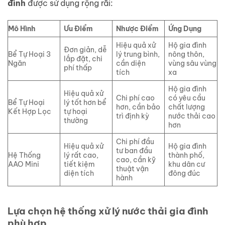
đình
được sử dụng rộng rãi:
Mô Hình
Ưu Điểm
Nhược Điểm
Ứng Dụng
Hiệu quả xử
Hộ gia đình
Đơn giản, dễ
Bể Tự Hoại 3
lý trung bình,
nông thôn,
lắp đặt, chi
Ngăn
cần diện
vùng sâu vùng
phí thấp
tích
xa
Hộ gia đình
Hiệu quả xử
Chi phí cao
có yêu cầu
Bể Tự Hoại
lý tốt hơn bể
hơn, cần bảo
chất lượng
Kết Hợp Lọc
tự hoại
trì định kỳ
nước thải cao
thường
hơn
Chi phí đầu
Hiệu quả xử
Hộ gia đình
tư ban đầu
Hệ Thống
lý rất cao,
thành phố,
cao, cần kỹ
AAO Mini
tiết kiệm
khu dân cư
thuật vận
diện tích
đông đúc
hành
Lựa chọn hệ thống xử lý nước thải gia đình
phù hợp