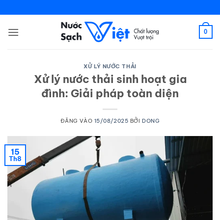
Bỏ
qua
nội
0
dung
XỬ LÝ NƯỚC THẢI
Xử lý nước thải sinh hoạt gia
đình: Giải pháp toàn diện
ĐĂNG VÀO
15/08/2025
BỞI
DONG
15
Th8