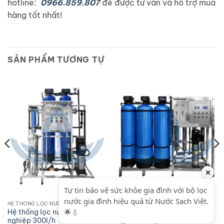
hotline:
0966.859.807
để được tư vấn và hỗ trợ mua
hàng tốt nhất!
SẢN PHẨM TƯƠNG TỰ
HỆ THỐNG LỌC NƯỚC RO CÔNG NGHIỆP
HỆ THỐNG LỌC NƯỚC RO CÔNG NGHIỆP
Hệ thống lọc nước RO công
Hệ thống xử lý nước RO cho
nghiệp 300l/h
ngành xi mạ