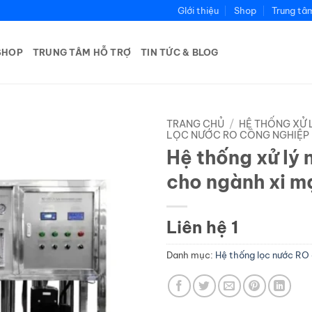
GIới thiệu
Shop
Trung tâ
SHOP
TRUNG TÂM HỖ TRỢ
TIN TỨC & BLOG
TRANG CHỦ
/
HỆ THỐNG XỬ 
LỌC NƯỚC RO CÔNG NGHIỆP
Hệ thống xử lý
cho ngành xi m
Liên hệ 1
Danh mục:
Hệ thống lọc nước RO