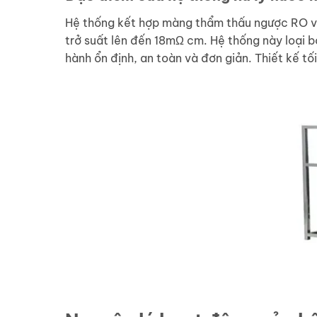
Hệ thống kết hợp màng thẩm thấu ngược RO và h
trở suất lên đến 18mΩ cm. Hệ thống này loại b
hành ổn định, an toàn và đơn giản. Thiết kế tố