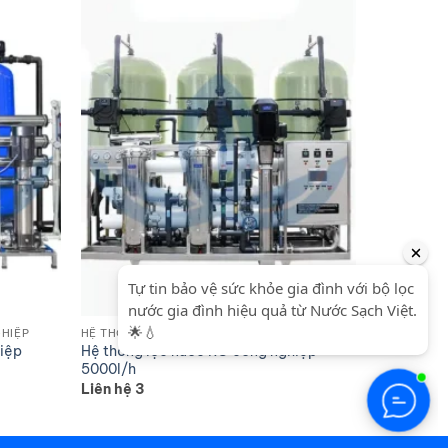
HIỆP
HỆ THỐNG LỌC NƯỚC RO CÔNG NGHIỆP
iệp
Hệ thống lọc nước RO công nghiệp
5000l/h
Liên hệ 3