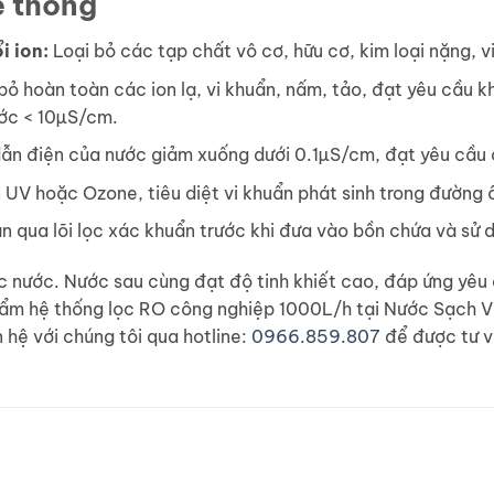
ệ thống
i ion:
Loại bỏ các tạp chất vô cơ, hữu cơ, kim loại nặng, v
bỏ hoàn toàn các ion lạ, vi khuẩn, nấm, tảo, đạt yêu cầu k
ước < 10µS/cm.
 dẫn điện của nước giảm xuống dưới 0.1µS/cm, đạt yêu cầu 
UV hoặc Ozone, tiêu diệt vi khuẩn phát sinh trong đường 
 qua lõi lọc xác khuẩn trước khi đưa vào bồn chứa và sử 
c nước. Nước sau cùng đạt độ tinh khiết cao, đáp ứng yêu c
hẩm hệ thống lọc RO công nghiệp 1000L/h tại Nước Sạch Vi
n hệ với chúng tôi qua hotline:
0966.859.807
để được tư v