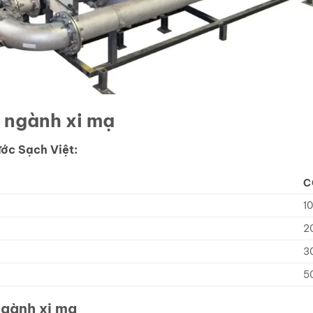
 ngành xi mạ
ớc Sạch Việt:
C
1
2
3
5
ngành xi mạ