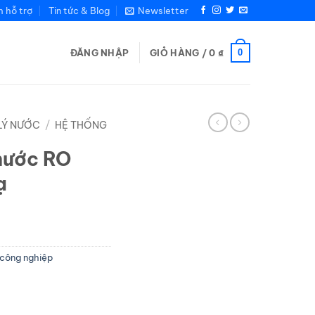
m hỗ trợ
Tin tức & Blog
Newsletter
0
ĐĂNG NHẬP
GIỎ HÀNG /
0
₫
LÝ NƯỚC
/
HỆ THỐNG
 nước RO
ạ
 công nghiệp